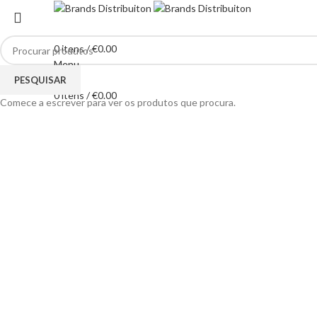
0
itens
/
€
0.00
Menu
Clique para ampliar
PESQUISAR
0
itens
/
€
0.00
Comece a escrever para ver os produtos que procura.