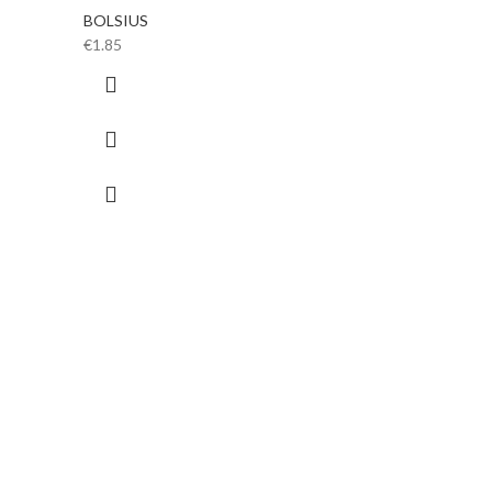
BOLSIUS
€
1.85