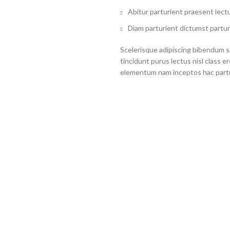
Abitur parturient praesent lect
Diam parturient dictumst partur
Scelerisque adipiscing bibendum se
tincidunt purus lectus nisl class 
elementum nam inceptos hac partur