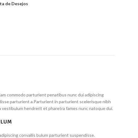
sta de Desejos
iam commodo parturient penatibus nunc dui adipiscing
isse parturient a.Parturient in parturient scelerisque nibh
a vestibulum hendrerit et pharetra fames nunc natoque dui.
ULUM
dipiscing convallis bulum parturient suspendisse.