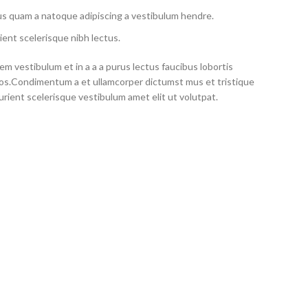
us quam a natoque adipiscing a vestibulum hendre.
ient scelerisque nibh lectus.
m vestibulum et in a a a purus lectus faucibus lobortis
eros.Condimentum a et ullamcorper dictumst mus et tristique
ient scelerisque vestibulum amet elit ut volutpat.