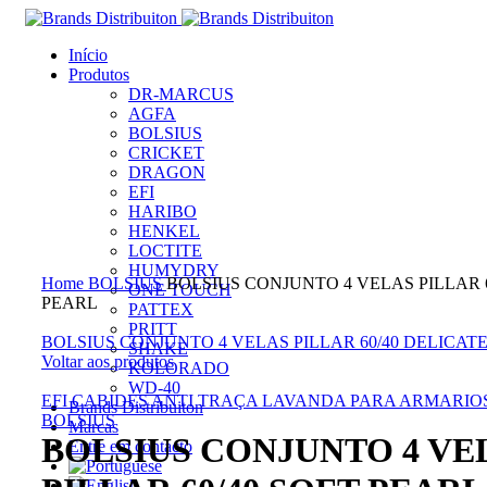
Início
Produtos
DR-MARCUS
AGFA
BOLSIUS
CRICKET
DRAGON
EFI
HARIBO
HENKEL
LOCTITE
Clique para ampliar
HUMYDRY
Home
BOLSIUS
BOLSIUS CONJUNTO 4 VELAS PILLAR 6
ONE TOUCH
PEARL
PATTEX
PRITT
BOLSIUS CONJUNTO 4 VELAS PILLAR 60/40 DELICAT
SHAKE
Voltar aos produtos
KOLORADO
WD-40
EFI CABIDES ANTI TRAÇA LAVANDA PARA ARMARIO
Brands Distribuiton
BOLSIUS
Marcas
BOLSIUS CONJUNTO 4 VE
Entre em contacto