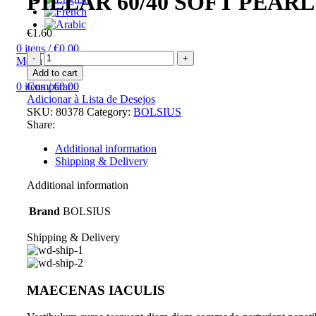
PILLAR 60/40 SOFT PEARL
€
1.60
0
itens
/
€
0.00
BOLSIUS
Menu
CONJUNTO
Add to cart
4
0
itens
Comparar
/
€
0.00
VELAS
Adicionar à Lista de Desejos
PILLAR
SKU:
80378
Category:
BOLSIUS
60/40
Share:
SOFT
PEARL
Additional information
quantity
Shipping & Delivery
Additional information
Brand
BOLSIUS
Shipping & Delivery
MAECENAS IACULIS